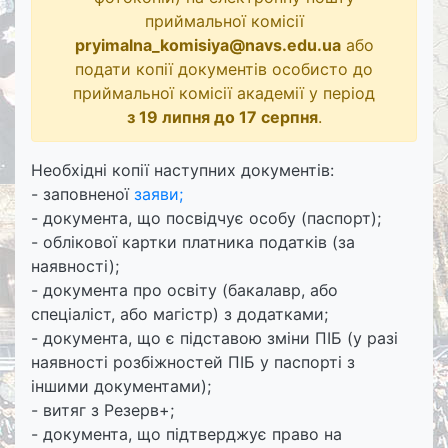
приймальної комісії
pryimalna_komisiya@navs.edu.ua
або
подати копії документів особисто до
приймальної комісії академії у період
з 19 липня до 17 серпня
.
Необхідні копії наступних документів:
- заповненої
заяви;
- документа, що посвідчує особу (паспорт);
- облікової картки платника податків (за
наявності);
- документа про освіту (бакалавр, або
спеціаліст, або магістр) з додатками;
- документа, що є підставою зміни ПІБ (у разі
наявності розбіжностей ПІБ у паспорті з
іншими документами);
- витяг з Резерв+;
- документа, що підтверджує право на